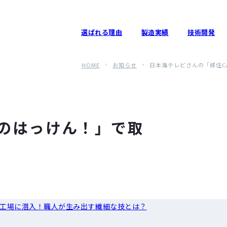
選ばれる理由
製造実績
技術開発
HOME
お知らせ
日本海テレビさんの「移住C
Aのはっけん！」で取
産工場に潜入！職人が生み出す繊細な技とは？