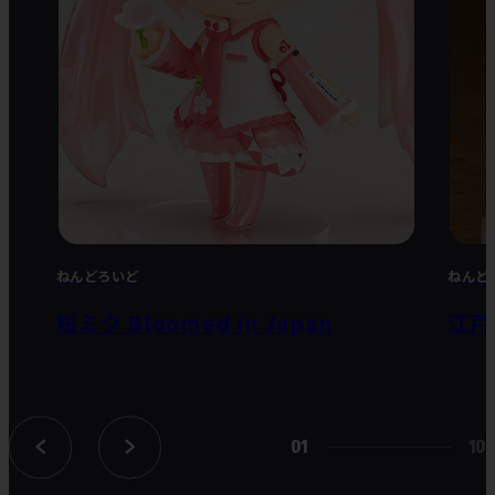
ねんどろいど
ねんど
桜ミク Bloomed in Japan
江戸
01
10