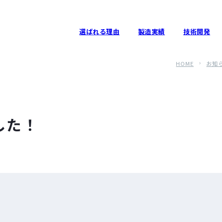
選ばれる理由
製造実績
技術開発
HOME
お知
した！